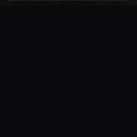
KI-gestützte Prozessautomatisierung für
Unternehmen, die manuelle Abläufe hinter sich
lassen wollen.
Home
Leistungen
Über mich
Kontakt
Impressum
Datenschutz
Cookie-Einstellungen
©
2026
Lens Enterprises · Marcel Hüllmantel
Alle Rechte vorbehalten